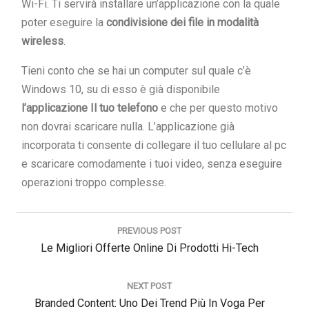
Wi-Fi. Ti servirà installare un’applicazione con la quale
poter eseguire la
condivisione dei file in modalità
wireless
.
Tieni conto che se hai un computer sul quale c’è
Windows 10, su di esso è già disponibile
l’applicazione Il tuo telefono
e che per questo motivo
non dovrai scaricare nulla. L’applicazione già
incorporata ti consente di collegare il tuo cellulare al pc
e scaricare comodamente i tuoi video, senza eseguire
operazioni troppo complesse.
Navigazione
articoli
PREVIOUS POST
Previous
Le Migliori Offerte Online Di Prodotti Hi-Tech
Post:
NEXT POST
Next
Branded Content: Uno Dei Trend Più In Voga Per