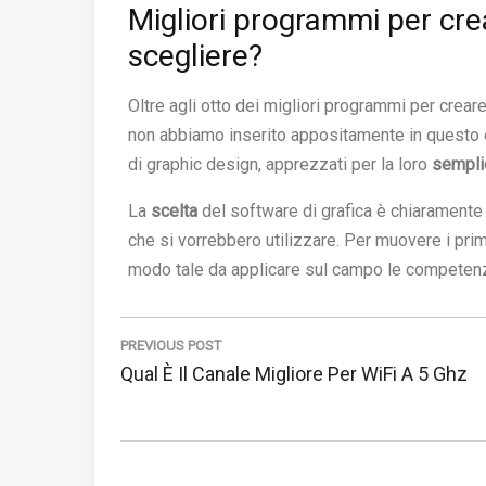
Migliori programmi per cre
scegliere?
Oltre agli otto dei migliori programmi per crear
non abbiamo inserito appositamente in questo el
di graphic design, apprezzati per la loro
semplic
La
scelta
del software di grafica è chiarament
che si vorrebbero utilizzare. Per muovere i pri
modo tale da applicare sul campo le competen
Navigazione
articoli
PREVIOUS POST
Previous
Qual È Il Canale Migliore Per WiFi A 5 Ghz
Post: