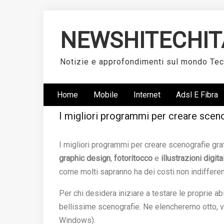
Skip
to
NEWSHITECHIT
content
Notizie e approfondimenti sul mondo Te
Home
Mobile
Internet
Adsl E Fibra
I migliori programmi per creare sceno
I migliori programmi per creare scenografie gra
graphic design
,
fotoritocco
e
illustrazioni digita
come molti sapranno ha dei costi non indifferen
Per chi desidera iniziare a testare le proprie ab
bellissime scenografie. Ne elencheremo otto, 
Windows).