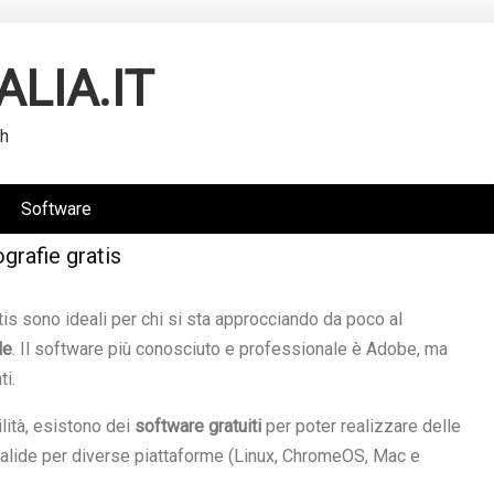
ALIA.IT
ch
Software
grafie gratis
tis sono ideali per chi si sta approcciando da poco al
le
. Il software più conosciuto e professionale è Adobe, ma
ti.
ilità, esistono dei
software gratuiti
per poter realizzare delle
valide per diverse piattaforme (Linux, ChromeOS, Mac e