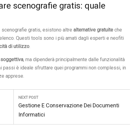
are scenografie gratis: quale
e scenografie gratis, esistono altre
alternative gratuite
che
enco. Questi tools sono i più amati dagli esperti e neofiti
ità di utilizzo
.
e
soggettiva
, ma dipenderà principalmente dalle funzionalità
mi passi è ideale sfruttare quei programmi non complessi, in
ze apprese.
NEXT POST
Next
Gestione E Conservazione Dei Documenti
Post:
Informatici