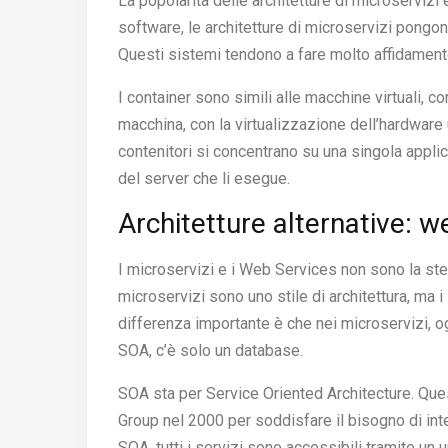
La popolarità delle architetture di microservizi 
software, le architetture di microservizi pongon
Questi sistemi tendono a fare molto affidament
I container sono simili alle macchine virtuali, c
macchina, con la virtualizzazione dell’hardware 
contenitori si concentrano su una singola appli
del server che li esegue.
Architetture alternative: 
I microservizi e i Web Services non sono la stes
microservizi sono uno stile di architettura, ma 
differenza importante è che nei microservizi, og
SOA, c’è solo un database.
SOA sta per Service Oriented Architecture. Ques
Group nel 2000 per soddisfare il bisogno di inte
SOA, tutti i servizi sono accessibili tramite un 