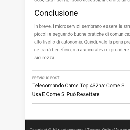
Conclusione
In breve, i microservizi sembrano essere la str
piccoli e seguendo buone pratiche di comunica
alto livello di autonomia. Quindi, vale la pena p
ne trarrà beneficio, ma assicuratevi di prender
sicurezza.
Navigazione
articoli
PREVIOUS POST
Previous
Telecomando Came Top 432na: Come Si
Post:
Usa E Come Si Può Resettare