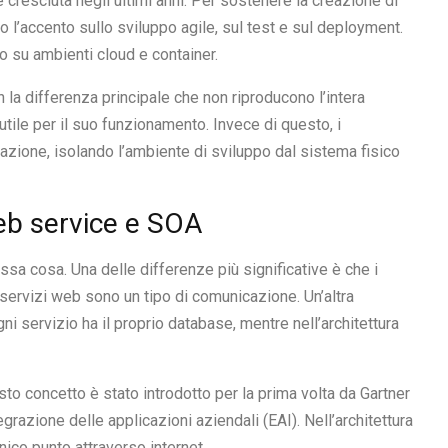
è cresciuta negli ultimi anni. Per sostenere la creazione di
o l’accento sullo sviluppo agile, sul test e sul deployment.
o su ambienti cloud e container.
on la differenza principale che non riproducono l’intera
utile per il suo funzionamento. Invece di questo, i
cazione, isolando l’ambiente di sviluppo dal sistema fisico
web service e SOA
sa cosa. Una delle differenze più significative è che i
i servizi web sono un tipo di comunicazione. Un’altra
ni servizio ha il proprio database, mentre nell’architettura
to concetto è stato introdotto per la prima volta da Gartner
grazione delle applicazioni aziendali (EAI). Nell’architettura
unico punto attraverso internet.