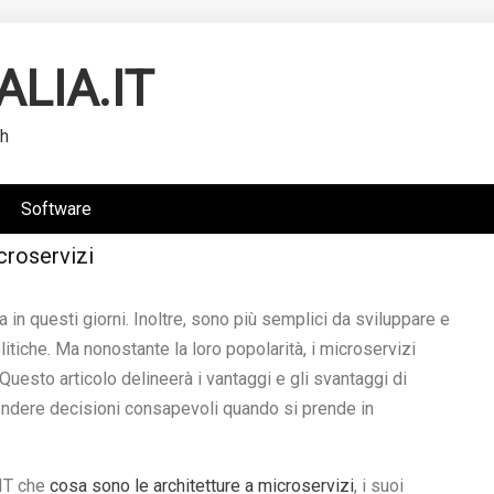
ALIA.IT
ch
Software
icroservizi
 in questi giorni. Inoltre, sono più semplici da sviluppare e
litiche. Ma nonostante la loro popolarità, i microservizi
Questo articolo delineerà i vantaggi e gli svantaggi di
rendere decisioni consapevoli quando si prende in
eIT che
cosa sono le architetture a microservizi
, i suoi