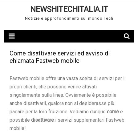
Skip
NEWSHITECHITALIA.IT
to
Notizie e approfondimenti sul mondo Tech
content
Come disattivare servizi ed avviso di
chiamata Fastweb mobile
Fastweb mobile offre una vasta scelta di servizi per i
propri clienti, che possono venire attivati
singolarmente sulla linea. Ovviamente è possibile
anche disattivarli, qualora non si desiderasse più
pagare per la loro fruizione. Vediamo dunque
come
è
possibile
disattivare
i servizi supplementari Fastweb
mobile!