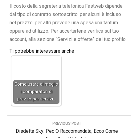
Il costo della segreteria telefonica Fastweb dipende
dal tipo di contratto sottoscritto: per alcuni è incluso
nel prezzo, per altri prevede una spesa una tantum
oppure ad utilizzo. Per accertartene verifica sul tuo
account, alla sezione “Servizi e offerte” del tuo profilo.
Ti potrebbe interessare anche
Come usare al meglio
i comparatori di
prezzo per servizi…
Navigazione
articoli
PREVIOUS POST
Previous
Disdetta Sky: Pec O Raccomandata, Ecco Come