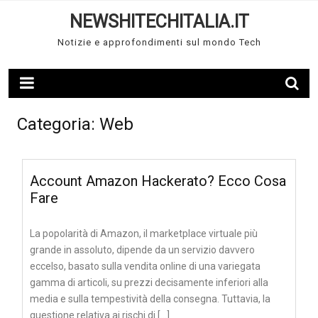
Skip
NEWSHITECHITALIA.IT
to
content
Notizie e approfondimenti sul mondo Tech
Categoria:
Web
Account Amazon Hackerato? Ecco Cosa
Fare
La popolarità di Amazon, il marketplace virtuale più
grande in assoluto, dipende da un servizio davvero
eccelso, basato sulla vendita online di una variegata
gamma di articoli, su prezzi decisamente inferiori alla
media e sulla tempestività della consegna. Tuttavia, la
questione relativa ai rischi di […]